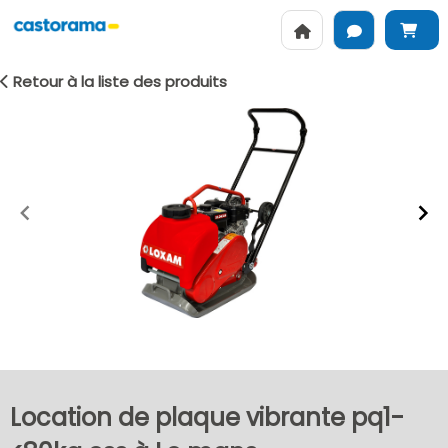
Retour à la liste des produits
Item
1
of
2
Location de plaque vibrante pq1-