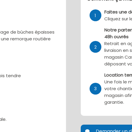
Faites une 
1
Cliquez sur 
Notre parten
dage de bûches épaisses
48h ouvrés
ur une remorque routière
Retrait en a
2
livraison en 
magasin Cas
déposant vo
Location te
ois tendre
Une fois le 
3
votre chanti
magasin afin
garantie.
le.
Demander un d