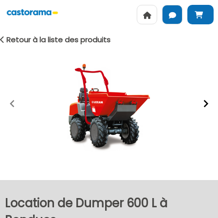
Retour à la liste des produits
Item
1
of
2
Location de Dumper 600 L à