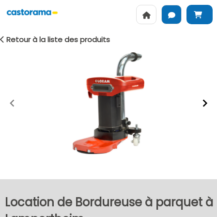
Retour à la liste des produits
Item
1
of
2
Location de Bordureuse à parquet à