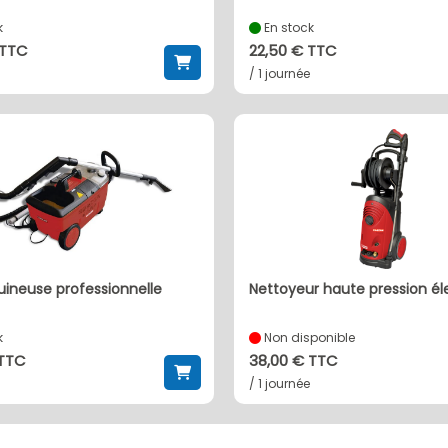
k
En stock
 TTC
22,50 € TTC
/ 1 journée
ineuse professionnelle
nettoyeur haute pression él
k
Non disponible
 TTC
38,00 € TTC
/ 1 journée