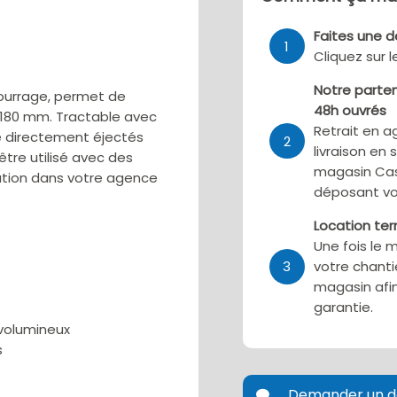
Faites une 
1
Cliquez sur 
Notre parten
ourrage, permet de
48h ouvrés
 180 mm. Tractable avec
Retrait en a
re directement éjectés
2
livraison en 
tre utilisé avec des
magasin Cas
ation dans votre agence
déposant vo
Location te
Une fois le 
3
votre chanti
magasin afin
garantie.
 volumineux
s
Demander un d