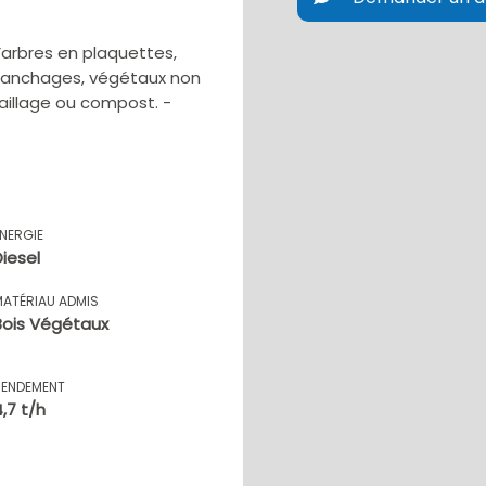
’arbres en plaquettes,
branchages, végétaux non
aillage ou compost. -
ÉNERGIE
Diesel
MATÉRIAU ADMIS
Bois Végétaux
RENDEMENT
4,7 t/h