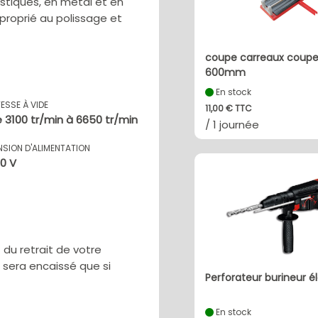
stiques, en métal et en
proprié au polissage et
coupe carreaux coupe
600mm
En stock
TESSE À VIDE
11,00 € TTC
 3100 tr/min à 6650 tr/min
/ 1 journée
NSION D'ALIMENTATION
0 V
u retrait de votre
e sera encaissé que si
Perforateur burineur é
En stock