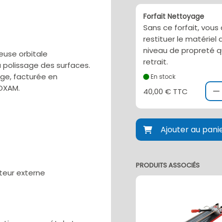
Forfait Nettoyage
Sans ce forfait, vous
restituer le matérie
niveau de propreté q
euse orbitale
retrait.
 polissage des surfaces.
age, facturée en
En stock
LOXAM.
40,00 € TTC
Ajouter au pani
PRODUITS ASSOCIÉS
ateur externe