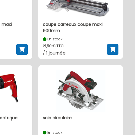
 maxi
coupe carreaux coupe maxi
900mm
En stock
21,50 € TTC
/ 1 journée
lectrique
scie circulaire
En stock