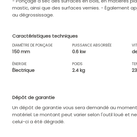
- Ponçage à sec des surfaces en bois, en matières pla
mastic, ainsi que des surfaces vernies. - Également ap
au dégrossissage.
Caractéristiques techniques
DIAMÈTRE DE PONÇAGE
PUISSANCE ABSORBÉE
VI
150 mm
0.6 kw
de
ÉNERGIE
POIDS
TE
Électrique
2.4 kg
23
Dépôt de garantie
Un dépôt de garantie vous sera demandé au moment d
matériel. Le montant peut varier selon l'outil loué et n
celui-ci a été dégradé.