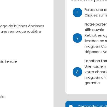
Faites une 
1
Cliquez sur 
Notre parten
dage de bûches épaisses
48h ouvrés
ur une remorque routière
Retrait en a
2
livraison en 
magasin Cas
déposant vo
Location te
ois tendre
Une fois le 
3
votre chanti
magasin afin
garantie.
le.
Demander un d