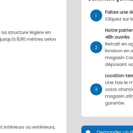
Faites une 
1
Cliquez sur 
Notre parten
 sa structure légère en
48h ouvrés
 jusqu'à 9,90 mètres selon
Retrait en a
2
livraison en 
magasin Cas
déposant vo
Location te
Une fois le 
3
votre chanti
magasin afin
garantie.
intérieurs ou extérieurs,
Demander un d