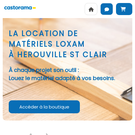
LA LOCATION DE
MATÉRIELS LOXAM
À HEROUVILLE ST CLAIR
À chaque projet son outil :
Louez le matériel adapté à vos besoins.
Accéder à la boutique