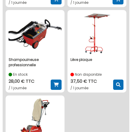
/ 1 journée
/ 1 journée
shampouineuse
lève plaque
professionnelle
En stock
Non disponible
28,00 € TTC
37,50 € TTC
/ 1 journée
/ 1 journée