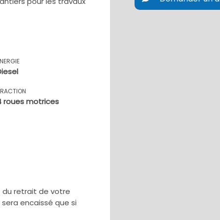
ntiers pour les travaux
ÉNERGIE
Diesel
TRACTION
4 roues motrices
u retrait de votre
e sera encaissé que si