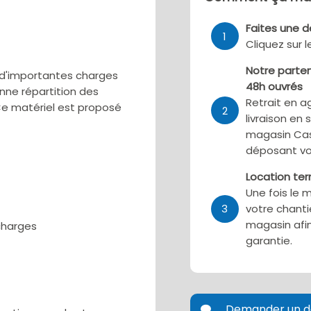
Faites une 
1
Cliquez sur 
Notre parten
t d'importantes charges
48h ouvrés
nne répartition des
Retrait en a
. Ce matériel est proposé
2
livraison en 
magasin Cas
déposant vo
Location te
Une fois le 
3
votre chanti
magasin afin
charges
garantie.
Demander un d