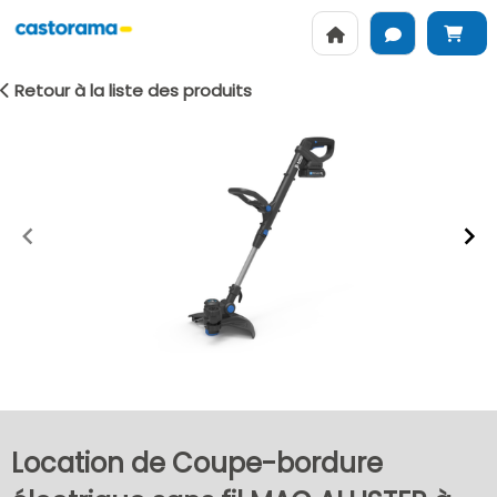
Retour à la liste des produits
Item
1
of
2
Location de Coupe-bordure