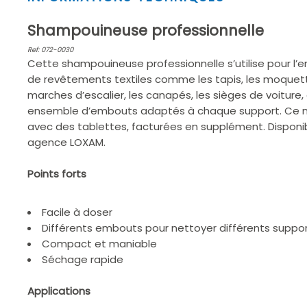
1
of
Shampouineuse professionnelle
2
Ref: 072-0030
Cette shampouineuse professionnelle s’utilise pour l’e
de revêtements textiles comme les tapis, les moquet
marches d’escalier, les canapés, les sièges de voiture, 
ensemble d’embouts adaptés à chaque support. Ce mat
avec des tablettes, facturées en supplément. Disponi
agence LOXAM.
Points forts
Facile à doser
Différents embouts pour nettoyer différents suppo
Compact et maniable
Séchage rapide
Applications