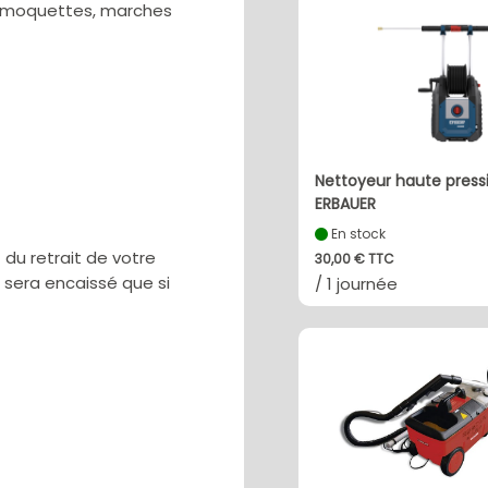
s, moquettes, marches
Nettoyeur haute pressi
ERBAUER
En stock
u retrait de votre
30,00 € TTC
e sera encaissé que si
/ 1 journée