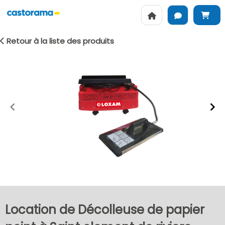
Retour à la liste des produits
Item
1
of
2
Location de Décolleuse de papier