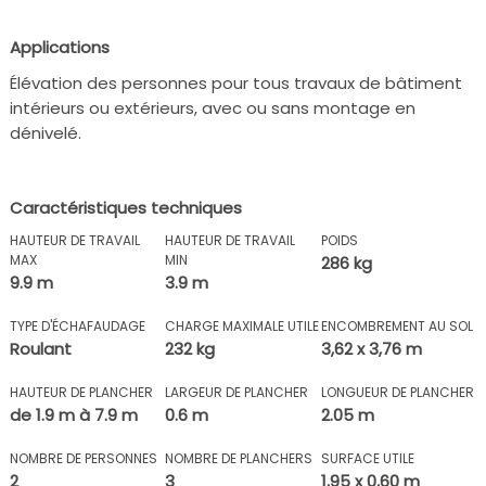
Applications
Élévation des personnes pour tous travaux de bâtiment
intérieurs ou extérieurs, avec ou sans montage en
dénivelé.
Caractéristiques techniques
HAUTEUR DE TRAVAIL
HAUTEUR DE TRAVAIL
POIDS
MAX
MIN
286 kg
9.9 m
3.9 m
TYPE D'ÉCHAFAUDAGE
CHARGE MAXIMALE UTILE
ENCOMBREMENT AU SOL
Roulant
232 kg
3,62 x 3,76 m
HAUTEUR DE PLANCHER
LARGEUR DE PLANCHER
LONGUEUR DE PLANCHER
de 1.9 m à 7.9 m
0.6 m
2.05 m
NOMBRE DE PERSONNES
NOMBRE DE PLANCHERS
SURFACE UTILE
2
3
1,95 x 0,60 m