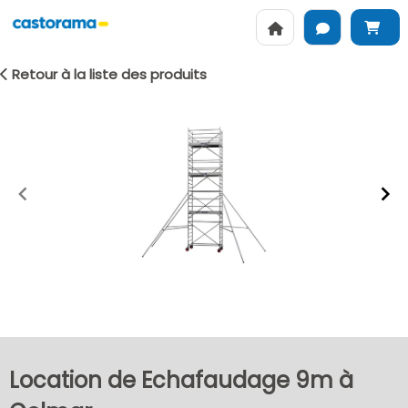
Retour à la liste des produits
Item
1
of
2
Location de Echafaudage 9m à