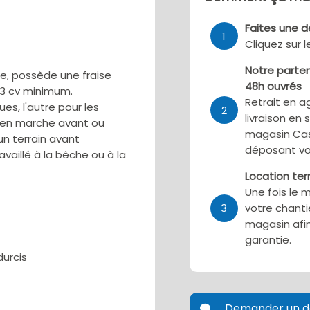
Faites une 
1
Cliquez sur 
Notre parten
e, possède une fraise
48h ouvrés
13 cv minimum.
Retrait en a
oues, l'autre pour les
2
livraison en 
 en marche avant ou
magasin Cas
un terrain avant
déposant vo
availlé à la bêche ou à la
Location te
Une fois le 
3
votre chanti
magasin afin
garantie.
urcis
Demander un d