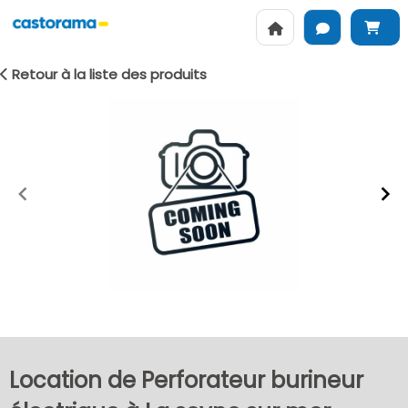
Retour à la liste des produits
Item
1
of
2
Location de Perforateur burineur