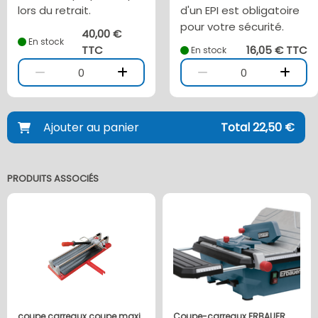
lors du retrait.
d'un EPI est obligatoire
pour votre sécurité.
40,00 €
En stock
TTC
16,05 € TTC
En stock
0
0
Ajouter au panier
Total 22,50 €
PRODUITS ASSOCIÉS
coupe carreaux coupe maxi
Coupe-carreaux ERBAUER