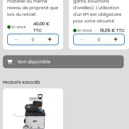
matériel au même
gants, bouchons
niveau de propreté que
d'oreilles). L'utilisation
lors du retrait.
d'un EPI est obligatoire
pour votre sécurité.
40,00 €
En stock
TTC
16,05 € TTC
En stock
0
0
Non disponible
PRODUITS ASSOCIÉS