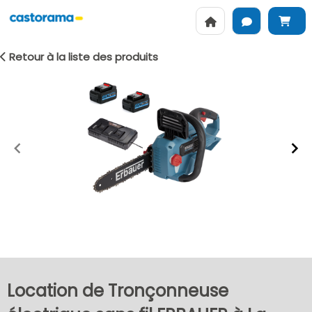
Retour à la liste des produits
Item
1
of
2
Location de Tronçonneuse