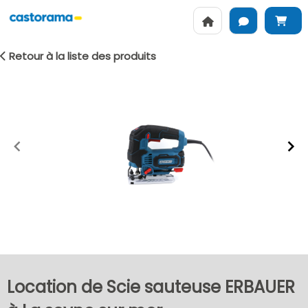
Retour à la liste des produits
Item
1
of
2
Location de Scie sauteuse ERBAUER