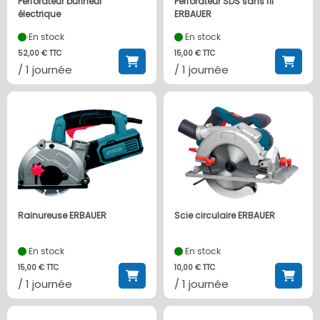
Perforateur burineur
Perforateur SDS sans fil
électrique
ERBAUER
En stock
En stock
52,00 € TTC
15,00 € TTC
/ 1 journée
/ 1 journée
Rainureuse ERBAUER
Scie circulaire ERBAUER
En stock
En stock
15,00 € TTC
10,00 € TTC
/ 1 journée
/ 1 journée