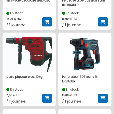
Mini-scie circulaire ERBAUER
Perceuse à percussion sans
fil ERBAUER
En stock
En stock
12,00 € TTC
18,00 € TTC
/ 1 journée
/ 1 journée
perfo piqueur elec. 10kg
Perforateur SDS sans fil
ERBAUER
En stock
En stock
71,50 € TTC
15,00 € TTC
/ 1 journée
/ 1 journée