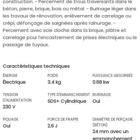
construction. - Percement de trous traversants dans le
béton, pierre, brique, bois ou métal. - Burinage léger dans
les travaux de rénovation, enlèvement de carrelage ou
crépi, défonçage de saignées après rainurage. -
Percement avec scie cloche dans la brique, plâtre et
carrelage pour l’encastrement de prises électriques ou le
passage de tuyaux.
Caractéristiques techniques
ÉNERGIE
POIDS
PUISSANCE ABSORBÉE
Électrique
3.4 kg
0.68 kw
TENSION
TYPE D'EMMANCHEMENT
BURINAGE
D'ALIMENTATION
SDS+ Cylindrique
Oui
230 V
PIQUAGE
FORCE DE FRAPPE
DIAMÈTRE DE PERÇAGE
(BÉTON)
Oui
2.6 J
24 mm avec un
emmanchement