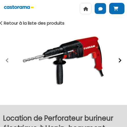
Retour à la liste des produits
Item
1
of
2
Location de Perforateur burineur