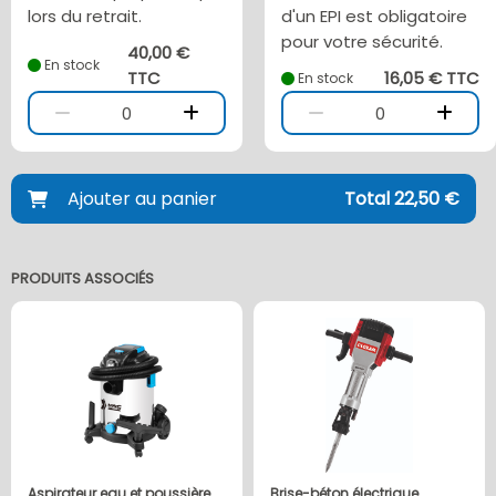
lors du retrait.
d'un EPI est obligatoire
pour votre sécurité.
40,00 €
En stock
TTC
16,05 € TTC
En stock
0
0
Ajouter au panier
Total 22,50 €
PRODUITS ASSOCIÉS
Aspirateur eau et poussière
Brise-béton électrique