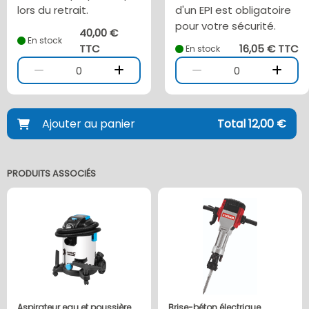
lors du retrait.
d'un EPI est obligatoire
pour votre sécurité.
40,00 €
En stock
TTC
16,05 € TTC
En stock
0
0
Ajouter au panier
Total 12,00 €
PRODUITS ASSOCIÉS
Aspirateur eau et poussière
Brise-béton électrique