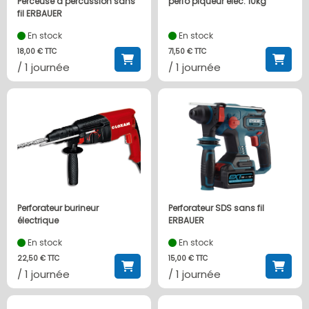
Perceuse à percussion sans
perfo piqueur elec. 10kg
fil ERBAUER
En stock
En stock
18,00 € TTC
71,50 € TTC
/ 1 journée
/ 1 journée
Perforateur burineur
Perforateur SDS sans fil
électrique
ERBAUER
En stock
En stock
22,50 € TTC
15,00 € TTC
/ 1 journée
/ 1 journée