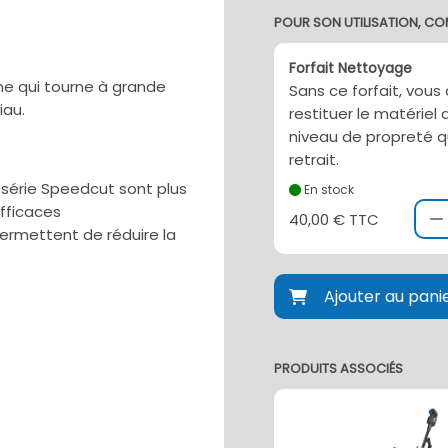
POUR SON UTILISATION, CO
Forfait Nettoyage
ne qui tourne à grande
Sans ce forfait, vous
iau.
restituer le matérie
niveau de propreté q
retrait.
a série Speedcut sont plus
En stock
efficaces
40,00 € TTC
permettent de réduire la
Ajouter au pani
PRODUITS ASSOCIÉS