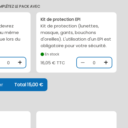
MPLÉTEZ LE PACK AVEC
Kit de protection EPI
 devrez
Kit de protection (lunettes,
l au même
masque, gants, bouchons
ue lors du
d'oreilles). L'utilisation d'un EPI est
obligatoire pour votre sécurité.
En stock
0
16,05 € TTC
0
er
Total 15,00 €