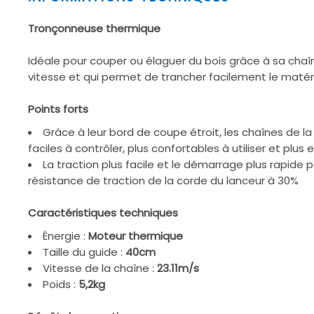
1
of
Tronçonneuse thermique
2
Idéale pour couper ou élaguer du bois grâce à sa chaî
vitesse et qui permet de trancher facilement le matér
Points forts
Grâce à leur bord de coupe étroit, les chaînes de l
faciles à contrôler, plus confortables à utiliser et plus 
La traction plus facile et le démarrage plus rapide 
résistance de traction de la corde du lanceur à 30%
Caractéristiques techniques
Énergie :
Moteur thermique
Taille du guide :
40cm
Vitesse de la chaîne :
23.11m/s
Poids :
5,2kg