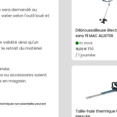
us sera demandé au
rier selon l'outil loué et
Débroussailleuse électr
sans fil MAC ALLISTER
validité ainsi qu'un
En stock
 le retrait du matériel
18,00 € TTC
/ 1 journée
urnée.
res ou accessoires soient
ns en magasin.
 techniques non essentielles peuvent
Taille-haie thermiqu
ERBAUER