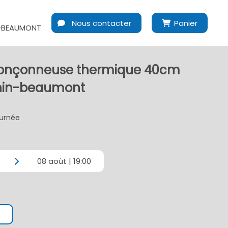
Nous contacter
Panier
-BEAUMONT
Tronçonneuse thermique 40cm
nin-beaumont
ournée
08 août | 19:00