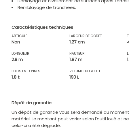
Déblayage et nivellement de surfaces après terra
Remblayage de tranchées.
Caractéristiques techniques
ARTICULÉ
LARGEUR DE GODET
Non
1.27 cm
LONGUEUR
HAUTEUR
2.9 m
1.87 m
POIDS EN TONNES
VOLUME DU GODET
1.8 t
190 L
Dépôt de garantie
Un dépôt de garantie vous sera demandé au moment d
matériel. Le montant peut varier selon l'outil loué et n
celui-ci a été dégradé.