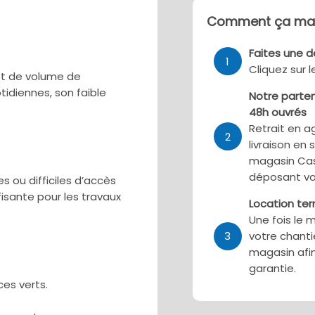
Comment ça mar
Faites une 
1
Cliquez sur 
et de volume de
idiennes, son faible
Notre parten
48h ouvrés
Retrait en a
2
livraison en 
magasin Cas
déposant vo
s ou difficiles d’accès
fisante pour les travaux
Location te
Une fois le 
3
votre chanti
magasin afin
garantie.
es verts.