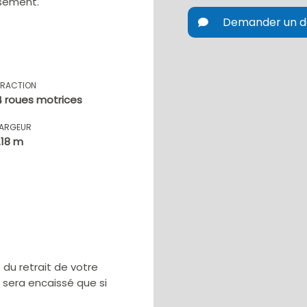
ssement.
Demander un d
TRACTION
4 roues motrices
LARGEUR
1.18 m
u retrait de votre
e sera encaissé que si