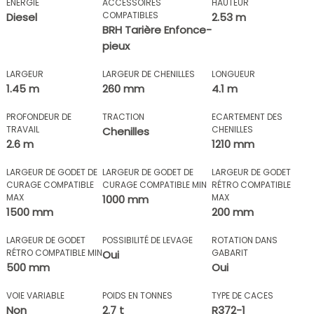
ÉNERGIE
ACCESSOIRES
HAUTEUR
COMPATIBLES
Diesel
2.53 m
BRH Tarière Enfonce-
pieux
LARGEUR
LARGEUR DE CHENILLES
LONGUEUR
1.45 m
260 mm
4.1 m
PROFONDEUR DE
TRACTION
ECARTEMENT DES
TRAVAIL
CHENILLES
Chenilles
2.6 m
1210 mm
LARGEUR DE GODET DE
LARGEUR DE GODET DE
LARGEUR DE GODET
CURAGE COMPATIBLE
CURAGE COMPATIBLE MIN
RÉTRO COMPATIBLE
MAX
MAX
1000 mm
1500 mm
200 mm
LARGEUR DE GODET
POSSIBILITÉ DE LEVAGE
ROTATION DANS
RÉTRO COMPATIBLE MIN
GABARIT
Oui
500 mm
Oui
VOIE VARIABLE
POIDS EN TONNES
TYPE DE CACES
Non
2.7 t
R372-1