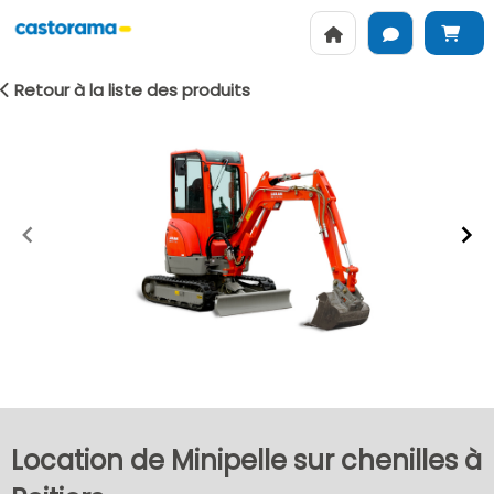
Retour à la liste des produits
Item
1
of
2
Location de Minipelle sur chenilles à