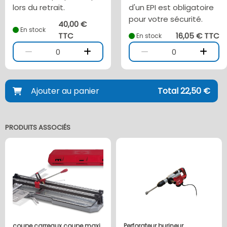
lors du retrait.
d'un EPI est obligatoire
pour votre sécurité.
40,00 €
En stock
TTC
16,05 € TTC
En stock
0
0
Ajouter au panier
Total 22,50 €
PRODUITS ASSOCIÉS
coupe carreaux coupe maxi
Perforateur burineur