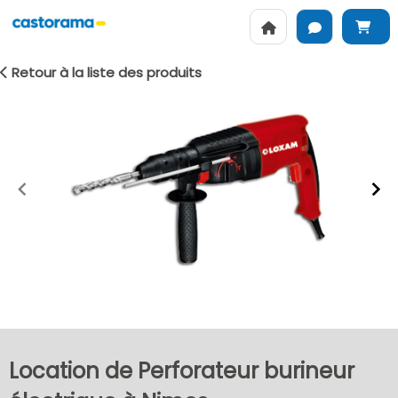
Retour à la liste des produits
Item
1
of
2
Location de Perforateur burineur