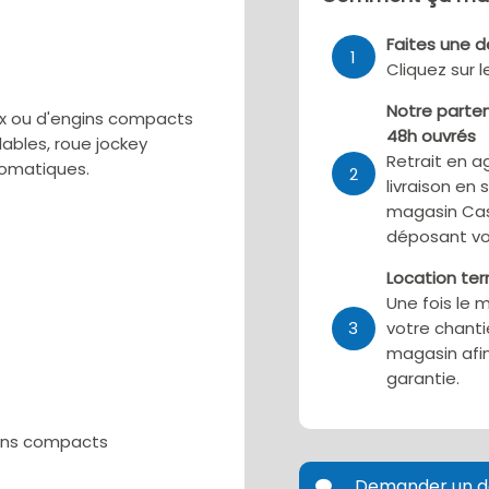
Faites une 
1
Cliquez sur 
Notre parten
ux ou d'engins compacts
48h ouvrés
ables, roue jockey
Retrait en a
tomatiques.
2
livraison en 
magasin Cas
déposant vo
Location te
Une fois le 
3
votre chanti
magasin afin
garantie.
gins compacts
Demander un d