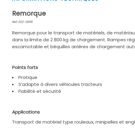
1
of
Remorque
2
Ref: 022-0005
Remorque pour le transport de matériels, de matéria
dans la limite de 2 800 kg de chargement. Rampes régl
escamotable et béquilles arrières de chargement au
Points forts
Pratique
S’adapte à divers véhicules tracteurs
Fiabilité et sécurité
Applications
Transport de matériel type rouleaux, minipelles et en