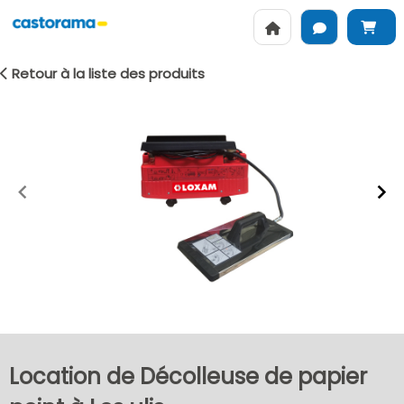
Retour à la liste des produits
Item
1
of
2
Location de Décolleuse de papier