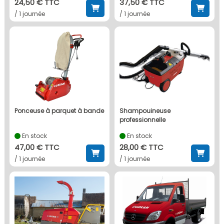
24,50 € TTC
37,50 € TTC
/ 1 journée
/ 1 journée
ponceuse à parquet à bande
shampouineuse
professionnelle
En stock
En stock
47,00 € TTC
28,00 € TTC
/ 1 journée
/ 1 journée