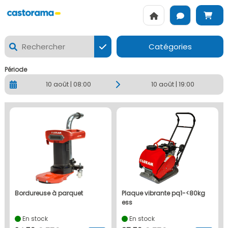
CASTORAMA NIORT - La location de matériels Loxam à Nior
Catégories
Période
10 août | 08:00
10 août | 19:00
bordureuse à parquet
plaque vibrante pq1-<80kg
ess
En stock
En stock