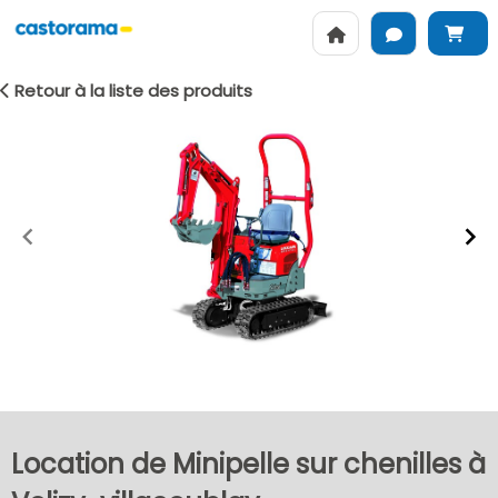
Retour à la liste des produits
Item
1
of
2
Location de Minipelle sur chenilles à