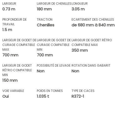
LARGEUR
LARGEUR DE CHENILLES
LONGUEUR
0.73 m
180 mm
3.05 m
PROFONDEUR DE
TRACTION
ECARTEMENT DES CHENILLES
TRAVAIL
Chenilles
de 680 mm à 840 mm
1.5 m
LARGEUR DE GODET DE
LARGEUR DE GODET DE
LARGEUR DE GODET RÉTRO
CURAGE COMPATIBLE
CURAGE COMPATIBLE
COMPATIBLE MAX
MAX
MIN
350 mm
700 mm
700 mm
LARGEUR DE GODET
POSSIBILITÉ DE LEVAGE
ROTATION DANS GABARIT
RÉTRO COMPATIBLE
Non
Non
MIN
150 mm
VOIE VARIABLE
POIDS EN TONNES
TYPE DE CACES
Oui
1.035 t
R372-1