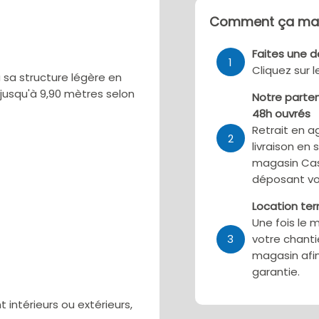
Comment ça mar
Faites une 
1
Cliquez sur 
 sa structure légère en
 jusqu'à 9,90 mètres selon
Notre parten
48h ouvrés
Retrait en a
2
livraison en 
magasin Cas
déposant vo
Location te
Une fois le 
3
votre chanti
magasin afin
garantie.
intérieurs ou extérieurs,