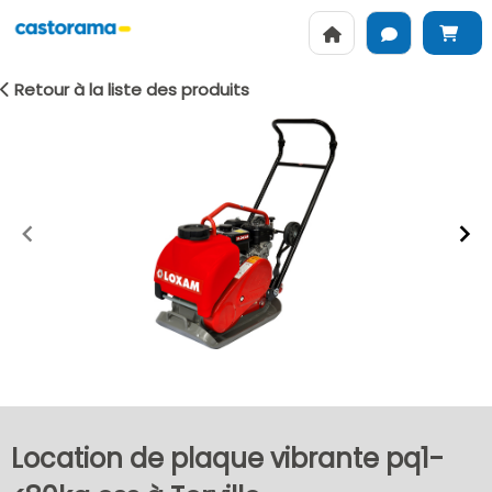
Retour à la liste des produits
Item
1
of
2
Location de plaque vibrante pq1-