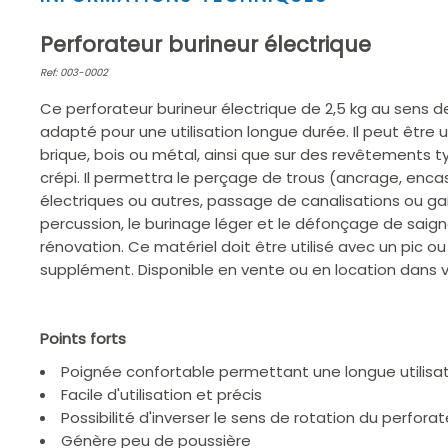
1
of
Perforateur burineur électrique
2
Ref: 003-0002
Ce perforateur burineur électrique de 2,5 kg au sens d
adapté pour une utilisation longue durée. Il peut être ut
brique, bois ou métal, ainsi que sur des revêtements t
crépi. Il permettra le perçage de trous (ancrage, en
électriques ou autres, passage de canalisations ou g
percussion, le burinage léger et le défonçage de saig
rénovation. Ce matériel doit être utilisé avec un pic ou
supplément. Disponible en vente ou en location dans
Points forts
Poignée confortable permettant une longue utilisa
Facile d'utilisation et précis
Possibilité d'inverser le sens de rotation du perforat
Génère peu de poussière