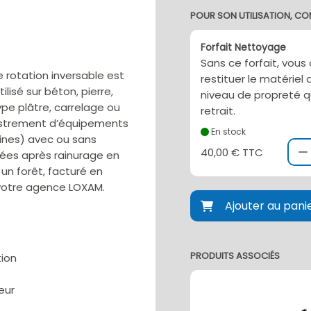
POUR SON UTILISATION, CO
Forfait Nettoyage
Sans ce forfait, vous
e rotation inversable est
restituer le matérie
ilisé sur béton, pierre,
niveau de propreté q
ype plâtre, carrelage ou
retrait.
castrement d’équipements
En stock
aines) avec ou sans
40,00 € TTC
nées après rainurage en
 un forêt, facturé en
 votre agence LOXAM.
Ajouter au pani
PRODUITS ASSOCIÉS
tion
eur