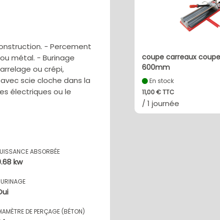
onstruction. - Percement
coupe carreaux coupe
 ou métal. - Burinage
600mm
arrelage ou crépi,
avec scie cloche dans la
En stock
es électriques ou le
11,00 € TTC
/ 1 journée
PUISSANCE ABSORBÉE
0.68 kw
BURINAGE
Oui
DIAMÈTRE DE PERÇAGE (BÉTON)