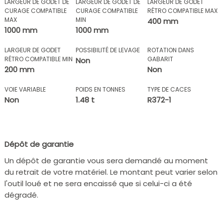
LARGEUR DE GODET DE
LARGEUR DE GODET DE
LARGEUR DE GODET
CURAGE COMPATIBLE
CURAGE COMPATIBLE
RÉTRO COMPATIBLE MAX
MAX
MIN
400 mm
1000 mm
1000 mm
LARGEUR DE GODET
POSSIBILITÉ DE LEVAGE
ROTATION DANS
RÉTRO COMPATIBLE MIN
GABARIT
Non
200 mm
Non
VOIE VARIABLE
POIDS EN TONNES
TYPE DE CACES
Non
1.48 t
R372-1
Dépôt de garantie
Un dépôt de garantie vous sera demandé au moment
du retrait de votre matériel. Le montant peut varier selon
l'outil loué et ne sera encaissé que si celui-ci a été
dégradé.