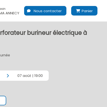
asin
Nous contacter
Panier
MA ANNECY
rforateur burineur électrique à
journée
07 août | 19:00