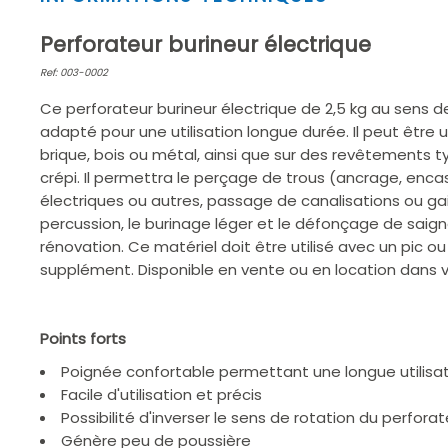
1
of
Perforateur burineur électrique
2
Ref: 003-0002
Ce perforateur burineur électrique de 2,5 kg au sens d
adapté pour une utilisation longue durée. Il peut être ut
brique, bois ou métal, ainsi que sur des revêtements t
crépi. Il permettra le perçage de trous (ancrage, en
électriques ou autres, passage de canalisations ou g
percussion, le burinage léger et le défonçage de saig
rénovation. Ce matériel doit être utilisé avec un pic ou
supplément. Disponible en vente ou en location dans
Points forts
Poignée confortable permettant une longue utilisa
Facile d'utilisation et précis
Possibilité d'inverser le sens de rotation du perforat
Génère peu de poussière