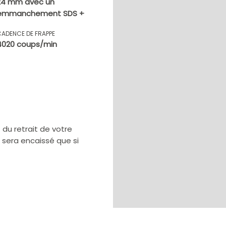
24 mm avec un
emmanchement SDS +
CADENCE DE FRAPPE
4020 coups/min
u retrait de votre
e sera encaissé que si