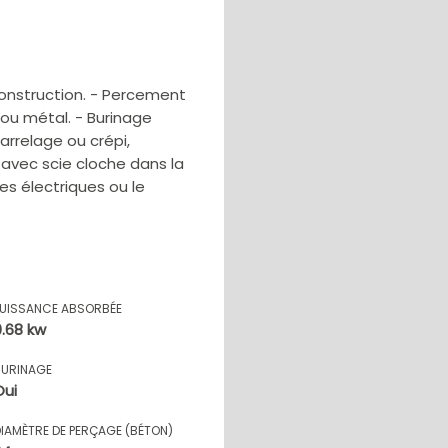
onstruction. - Percement
 ou métal. - Burinage
arrelage ou crépi,
avec scie cloche dans la
es électriques ou le
PUISSANCE ABSORBÉE
0.68 kw
BURINAGE
Oui
DIAMÈTRE DE PERÇAGE (BÉTON)