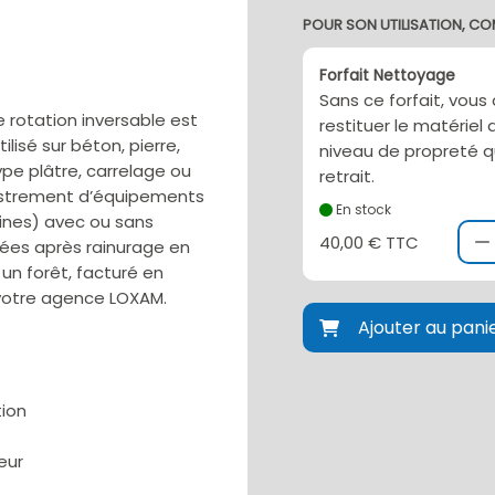
POUR SON UTILISATION, CO
Forfait Nettoyage
Sans ce forfait, vous
e rotation inversable est
restituer le matérie
ilisé sur béton, pierre,
niveau de propreté q
ype plâtre, carrelage ou
retrait.
castrement d’équipements
En stock
aines) avec ou sans
40,00 € TTC
nées après rainurage en
 un forêt, facturé en
 votre agence LOXAM.
Ajouter au pani
tion
eur