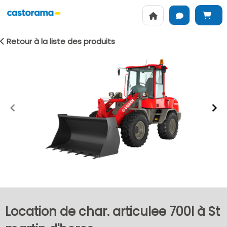
Retour à la liste des produits
Item
1
of
2
Location de char. articulee 700l à St