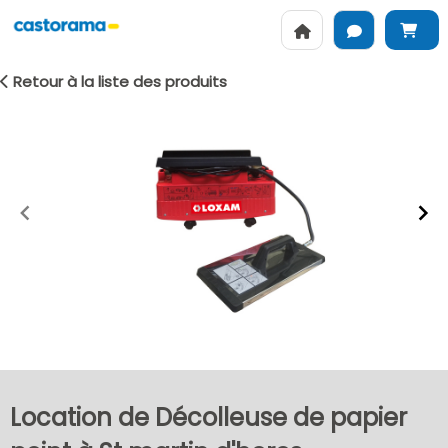
Retour à la liste des produits
Item
1
of
2
Location de Décolleuse de papier