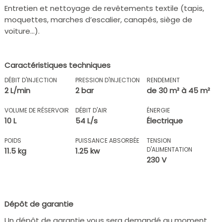
Entretien et nettoyage de revêtements textile (tapis,
moquettes, marches d’escalier, canapés, siège de
voiture…).
Caractéristiques techniques
DÉBIT D'INJECTION
PRESSION D'INJECTION
RENDEMENT
2 L/min
2 bar
de 30 m² à 45 m²
VOLUME DE RÉSERVOIR
DÉBIT D'AIR
ÉNERGIE
10 L
54 L/s
Électrique
POIDS
PUISSANCE ABSORBÉE
TENSION
D'ALIMENTATION
11.5 kg
1.25 kw
230 V
Dépôt de garantie
Un dépôt de garantie vous sera demandé au moment