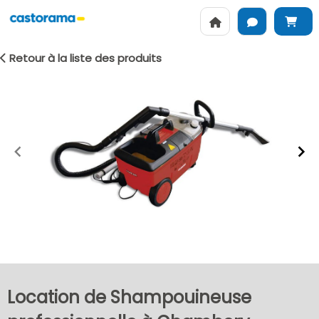
Retour à la liste des produits
Item
1
of
2
Location de Shampouineuse