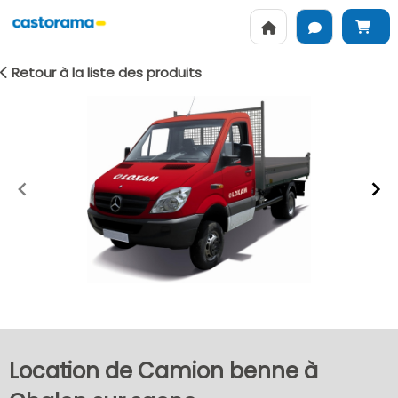
Retour à la liste des produits
Item
1
of
2
Location de Camion benne à