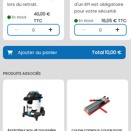
lors du retrait.
d'un EPI est obligatoire
pour votre sécurité.
40,00 €
En stock
TTC
16,05 € TTC
En stock
0
0
Ajouter au panier
Total 10,00 €
PRODUITS ASSOCIÉS
Aspirateur eau et poussière
coupe carreaux coupe maxi