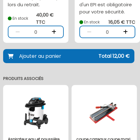
lors du retrait.
d'un EPI est obligatoire
pour votre sécurité.
40,00 €
En stock
TTC
16,05 € TTC
En stock
0
0
Ajouter au panier
Total 12,00 €
PRODUITS ASSOCIÉS
Aspirateur eau et poussière
coupe carreaux coupe maxi