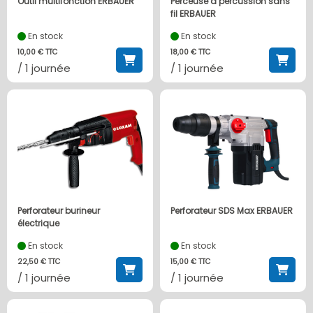
Outil multifonction ERBAUER
Perceuse à percussion sans
fil ERBAUER
En stock
En stock
10,00 € TTC
18,00 € TTC
/ 1 journée
/ 1 journée
Perforateur burineur
Perforateur SDS Max ERBAUER
électrique
En stock
En stock
22,50 € TTC
15,00 € TTC
/ 1 journée
/ 1 journée