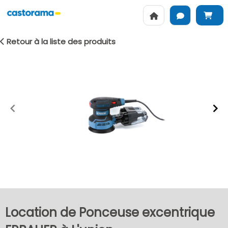
Retour à la liste des produits
Item
1
of
2
Location de Ponceuse excentrique