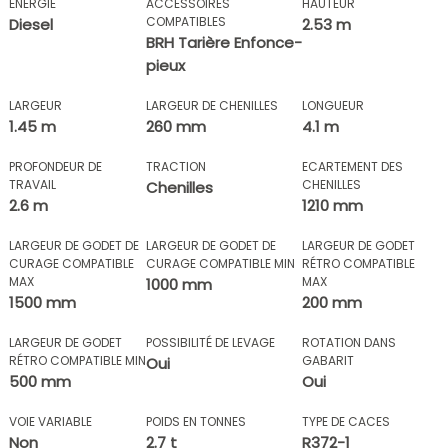
ÉNERGIE
ACCESSOIRES
HAUTEUR
COMPATIBLES
Diesel
2.53 m
BRH Tarière Enfonce-
pieux
LARGEUR
LARGEUR DE CHENILLES
LONGUEUR
1.45 m
260 mm
4.1 m
PROFONDEUR DE
TRACTION
ECARTEMENT DES
TRAVAIL
CHENILLES
Chenilles
2.6 m
1210 mm
LARGEUR DE GODET DE
LARGEUR DE GODET DE
LARGEUR DE GODET
CURAGE COMPATIBLE
CURAGE COMPATIBLE MIN
RÉTRO COMPATIBLE
MAX
MAX
1000 mm
1500 mm
200 mm
LARGEUR DE GODET
POSSIBILITÉ DE LEVAGE
ROTATION DANS
RÉTRO COMPATIBLE MIN
GABARIT
Oui
500 mm
Oui
VOIE VARIABLE
POIDS EN TONNES
TYPE DE CACES
Non
2.7 t
R372-1