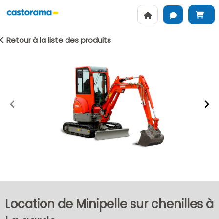
Retour à la liste des produits
Item
1
of
2
Location de Minipelle sur chenilles à