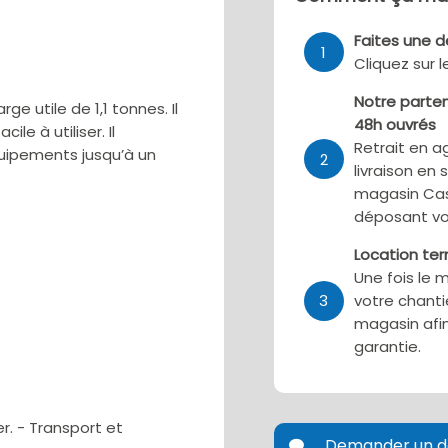
Faites une 
1
Cliquez sur 
Notre parten
 utile de 1,1 tonnes. Il
48h ouvrés
e à utiliser. Il
Retrait en a
uipements jusqu’à un
2
livraison en 
magasin Cas
déposant vo
Location te
Une fois le 
3
votre chanti
magasin afin
garantie.
r. - Transport et
Demander un d