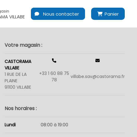
asin
Nous contacter
Panier
MA VILLABE
Votre magasin :
CASTORAMA
VILLABE
+33 1 60 88 75
1 RUE DE LA
villabe.sav@castorama.fr
78
PLAINE
91100 VILLABE
Nos horaires :
Lundi
08:00 à 19:00