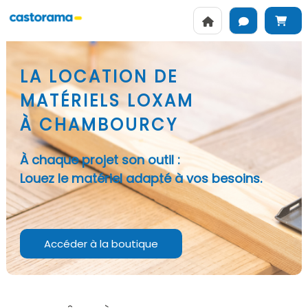
LA LOCATION DE
MATÉRIELS LOXAM
À CHAMBOURCY
À chaque projet son outil :
Louez le matériel adapté à vos besoins.
Accéder à la boutique