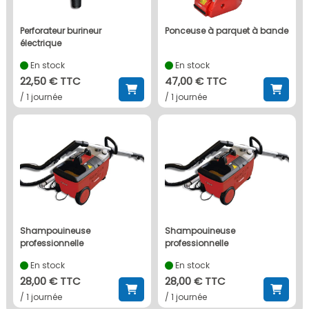
perforateur burineur
ponceuse à parquet à bande
électrique
En stock
En stock
22,50 € TTC
47,00 € TTC
/ 1 journée
/ 1 journée
shampouineuse
shampouineuse
professionnelle
professionnelle
En stock
En stock
28,00 € TTC
28,00 € TTC
/ 1 journée
/ 1 journée