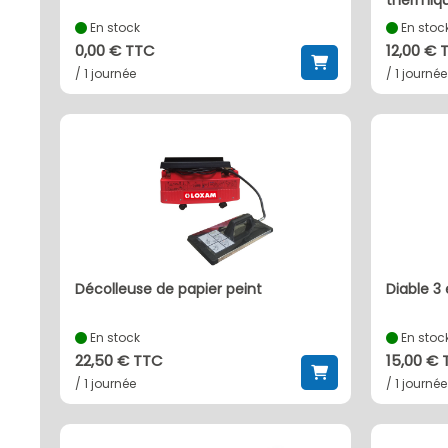
thermiqu
En stock
En stoc
0,00 € TTC
12,00 € 
/ 1 journée
/ 1 journée
décolleuse de papier peint
diable 3
En stock
En stoc
22,50 € TTC
15,00 €
/ 1 journée
/ 1 journée