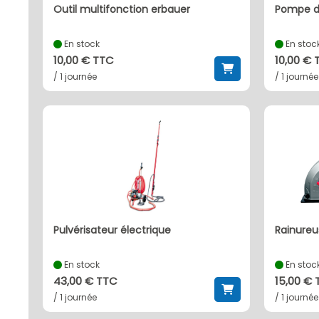
outil multifonction erbauer
pompe d
En stock
En stoc
10,00 € TTC
10,00 € 
/ 1 journée
/ 1 journée
pulvérisateur électrique
rainure
En stock
En stoc
43,00 € TTC
15,00 €
/ 1 journée
/ 1 journée