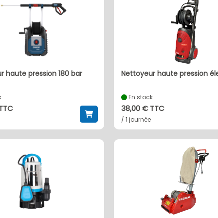
nettoyeur haute pression él
k
En stock
 TTC
38,00 € TTC
/ 1 journée