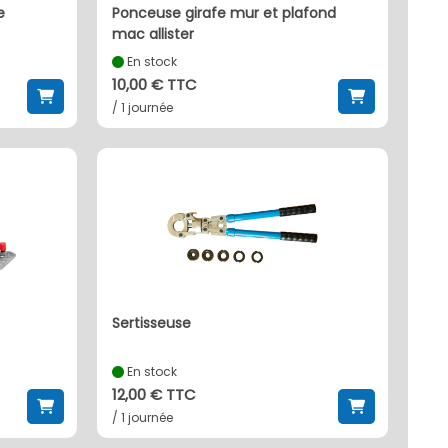
e
ponceuse girafe mur et plafond
mac allister
En stock
10,00 € TTC
/ 1 journée
sertisseuse
En stock
12,00 € TTC
/ 1 journée