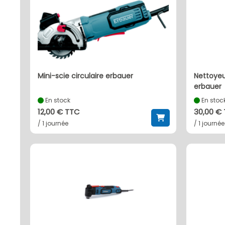
mini-scie circulaire erbauer
nettoyeur haute pression 180 bar
erbauer
En stock
En stoc
12,00 € TTC
30,00 €
/ 1 journée
/ 1 journée