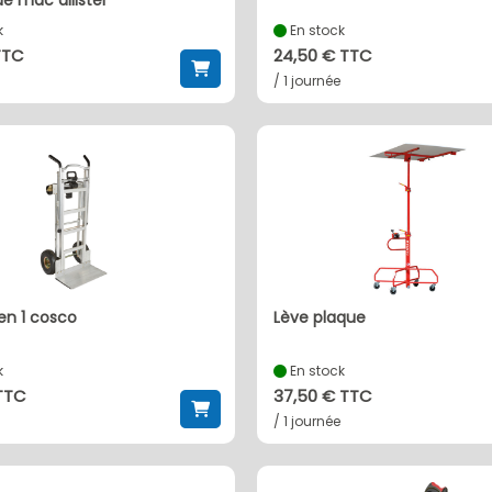
e mac allister
k
En stock
TTC
24,50 € TTC
/ 1 journée
 en 1 cosco
lève plaque
k
En stock
 TTC
37,50 € TTC
/ 1 journée