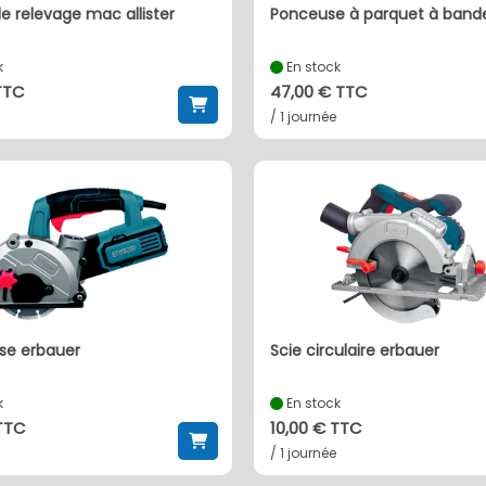
e relevage mac allister
ponceuse à parquet à band
k
En stock
TTC
47,00 € TTC
/ 1 journée
use erbauer
scie circulaire erbauer
k
En stock
 TTC
10,00 € TTC
/ 1 journée