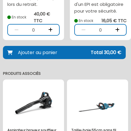
lors du retrait.
d'un EPI est obligatoire
pour votre sécurité.
40,00 €
En stock
TTC
16,05 € TTC
En stock
0
0
Ajouter au panier
Total 30,00 €
PRODUITS ASSOCIÉS
Aspirateur broyeur souffleur
Taille-haie 55cm sans fil