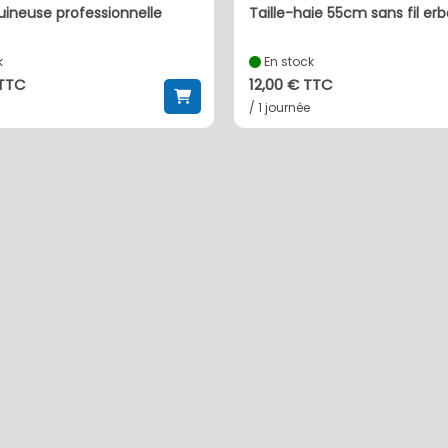
ineuse professionnelle
taille-haie 55cm sans fil er
k
En stock
 TTC
12,00 € TTC
/ 1 journée