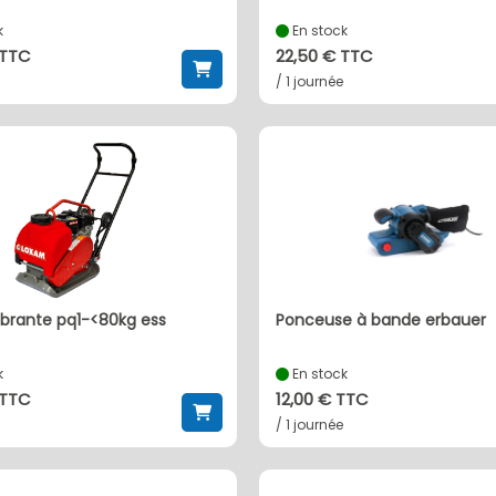
k
En stock
 TTC
22,50 € TTC
/ 1 journée
vibrante pq1-<80kg ess
ponceuse à bande erbauer
k
En stock
 TTC
12,00 € TTC
/ 1 journée