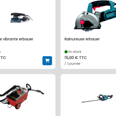
e vibrante erbauer
rainureuse erbauer
k
En stock
TTC
15,00 € TTC
/ 1 journée