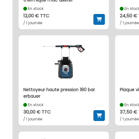
thermique mac allister
En stock
En stoc
12,00 € TTC
24,50 €
/ 1 journée
/ 1 journée
nettoyeur haute pression 180 bar
plaque 
erbauer
En stock
En stoc
30,00 € TTC
37,50 €
/ 1 journée
/ 1 journée