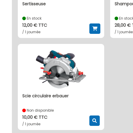
sertisseuse
shampou
En stock
En stoc
12,00 € TTC
28,00 €
/ 1 journée
/ 1 journée
scie circulaire erbauer
Non disponible
10,00 € TTC
/ 1 journée