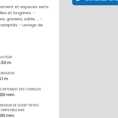
ssement et espaces verts.
s et longrines. -
s, graviers, sable, … -
 adaptés. - Levage de
HAUTEUR
2.53 m
LONGUEUR
4.1 m
ECARTEMENT DES CHENILLES
1210 mm
LARGEUR DE GODET RÉTRO
COMPATIBLE MAX
200 mm