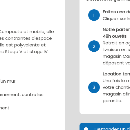
Faites une 
1
Cliquez sur 
Notre parten
. Compacte et mobile, elle
48h ouvrés
 les contraintes d'espace
Retrait en a
le est polyvalente et
2
livraison en 
s Stage V et stage IV.
magasin Cas
déposant vo
Location te
Une fois le 
d'un mur
3
votre chanti
magasin afin
ournement, contre les
garantie.
ement
Demander un d