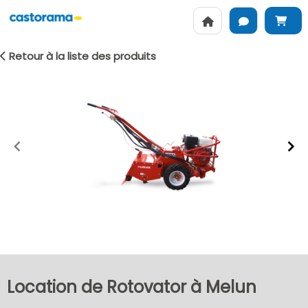
Retour à la liste des produits
Item
1
of
2
Location de Rotovator à Melun